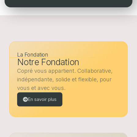
Portail web entreprises
Portail web assurés
FR
EN
DE
FR
EN
DE
La Fondation
Notre Fondation
POLITIQUE EN MATIÈRE DE COOKIES
PROTECTION DES DONNÉES
Copré vous appartient. Collaborative,
indépendante, solide et flexible, pour
vous et avec vous.
En savoir plus