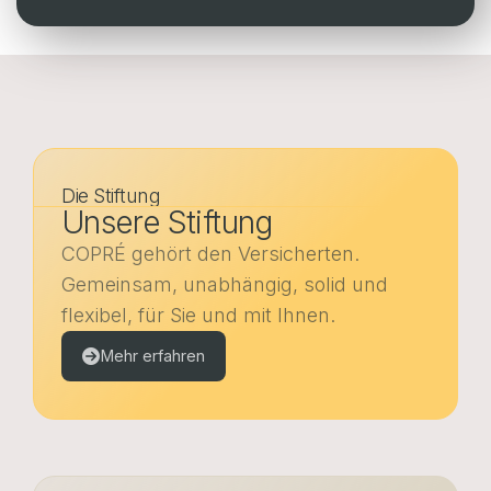
Webportal Unternehmen
Webportal Versicherte
FR
EN
DE
FR
EN
DE
Die Stiftung
Unsere Stiftung
POLITIQUE EN MATIÈRE DE COOKIES
PROTECTION DES DONNÉES
COPRÉ gehört den Versicherten.
Gemeinsam, unabhängig, solid und
flexibel, für Sie und mit Ihnen.
Mehr erfahren