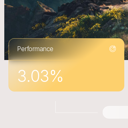
Nous contacter
Portail web entreprises
Portail web assurés
FR
EN
DE
Performance
FR
EN
DE
3.03
%
POLITIQUE EN MATIÈRE DE COOKIES
PROTECTION DES DONNÉES